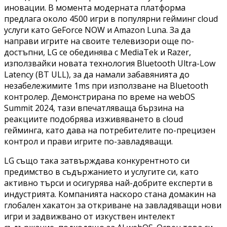
иновации. В момента модерната платформа
предлага около 4500 игри в популярни гейминг cloud
услуги като GeForce NOW и Amazon Luna. За да
направи игрите на своите телевизори още по-
достъпни, LG се обединява с MediaTek и Razer,
използвайки новата технология Bluetooth Ultra-Low
Latency (BT ULL), за да намали забавянията до
незабележимите 1ms при използване на Bluetooth
контролер. Демонстрирана по време на webOS
Summit 2024, тази впечатляваща бързина на
реакциите подобрява изживяването в cloud
гейминга, като дава на потребителите по-прецизен
контрол и прави игрите по-завладяващи.
LG също така затвърждава конкурентното си
предимство в съдържанието и услугите си, като
активно търси и осигурява най-добрите експерти в
индустрията. Компанията наскоро стана домакин на
глобален хакатон за откриване на завладяващи нови
игри и задвижвано от изкуствен интелект