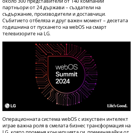
около 300 представители от 140 компании
партньори от 24 държави – създатели на
съдържание, производители и доставчици.
Събитието отбеляза и друг важен момент – десетата
годишнина от пускането на webOS на смарт
телевизорите на LG.
Операционната система webOS с изкуствен интелект
играе важна роля в смелата бизнес трансформация на
LG, която променя концепцията си, преминавайки от