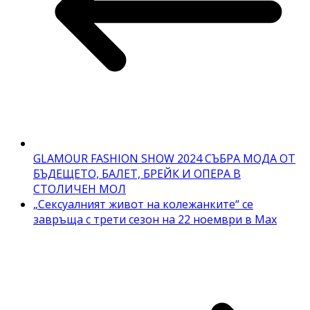
GLAMOUR FASHION SHOW 2024 СЪБРА МОДА ОТ
БЪДЕЩЕТО, БАЛЕТ, БРЕЙК И ОПЕРА В
СТОЛИЧЕН МОЛ
„Сексуалният живот на колежанките“ се
завръща с трети сезон на 22 ноември в Max