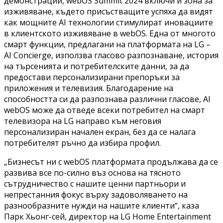
демонстрации, webOS Summit 2024 включи и зона за
изживяване, където присъстващите успяха да видят
как мощните AI технологии стимулират иновациите
в клиентското изживяване в webOS. Една от многото
смарт функции, предлагани на платформата на LG –
AI Concierge, използва гласово разпознаване, история
на търсенията и потребителските данни, за да
предостави персонализирани препоръки за
приложения и телевизия. Благодарение на
способността си да разпознава различни гласове, AI
webOS може да отведе всеки потребител на смарт
телевизора на LG направо към неговия
персонализиран начален екран, без да се налага
потребителят ръчно да избира профил.
„Бизнесът ни с webOS платформата продължава да се
развива все по-силно въз основа на тясното
сътрудничество с нашите ценни партньори и
непрестанния фокус върху задоволяването на
разнообразните нужди на нашите клиенти“, каза
Парк Хьонг-сей, директор на LG Home Entertainment