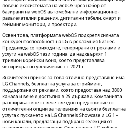
повече екосистемата на webOS чрез набор от
базирани на webOS автомобилни информационно-
развлекателни решения, дигитални табели, смарт и
гейминг монитори, и проектори.
Освен това, платформата webOS подкрепя силната
конкурентоспособност на LG в рекламния бизнес.
Предвижда се приходите, генерирани от реклами и
услуги на webOS тази година, да надхвърлят 1
трилион корейски вона, което представлява
четирикратно увеличение от 2021 г.
Значителен принос за това отлично представяне има
LG Channels, безплатна услуга за стрийминг,
поддържана от реклами, която предоставя над 3800
канала и вече е достъпна в 29 държави. Компанията
разширява своето вече звездно предложение от
отличителни опции за телевизия на своята безплатна
услуга с пускането на LG Channels Showcase и LG 1 –
нови канали, предлагащи подбрана селекция от
първокласни развлечения. Още повече, LG добавя