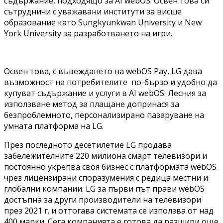
съдържание, подходящо за AI webOS. Освен това си
сътрудничи с уважавани институти за висше
образование като Sungkyunkwan University и New
York University за разработването на игри.
Освен това, с въвеждането на webOS Pay, LG дава
възможност на потребителите по-бързо и удобно да
купуват съдържание и услуги в AI webOS. Лесния за
използване метод за плащане допринася за
безпроблемното, персонализирано пазаруване на
умната платформа на LG.
През последното десетилетие LG продава
забележителните 220 милиона смарт телевизори и
постоянно укрепва своя бизнес с платформата webOS
чрез лицензирани споразумения с редица местни и
глобални компании. LG за първи път прави webOS
достъпна за други производители на телевизори
през 2021 г. и оттогава системата се използва от над
400 марки. Сега компанията е готова да разшири още