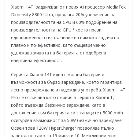
Xiaomi 14T, задвижван от новия AI процесор MediaTek
Dimensity 8300-Ultra, предлага 20% увеличение на
производителността на CPU и 60% подобрение на
производителността на GPU,⁵ което прави
едновременното изпълнение на няколко задачи по-
плавно и по-ефективно, като същевременно
удължава живота на батерията с подобрена
енергийна ефективност.
Серията Xiaomi 14T идва с мощни батерии и
възможности за бързо зареждане, което гарантира
лесно презареждане и надеждна употреба. Xiaomi 14T
Pro се отличава като първия в серията Xiaomi T,
който въвежда безжично зареждане, като в
допълнение към батерията си с капацитет 5000 mAh
осигурява възможност за 50W безжично зареждане.
Освен това 120W HyperCharge⁷ позволява пълно
зареждане само за 19 минути 10. Междувременно