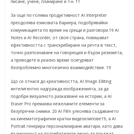
писане, учене, планиране и т.н. 11
За още по-голяма продуктивност AI Interpreter
преодолява езиковата бариера, подобрявайки
комуникацията по време на срещи и разговори.19 AI
Notes и AI Recorder, от своя страна, повишават
ефективността с транскрибиране на речта в текст,
точно разпознаване на говорещия и бързи резюмета,
а преводите в реално време осигуряват
безпроблемно многоезично взаимодействие. 19
Що се отнася до креативността, AI Image Editing
интелигентно надгражда изображенията, за да
подобри визуалното разказване на истории, а AI
Eraser Pro премахва нежеланите елементи за
безупречни снимки. 20 AI Film улеснява създаването
на кинематографични кратки видеоклипове19, а AI
Portrait генерира персонализирани аватари, като дава
възможност на потребителите лесно да покажат