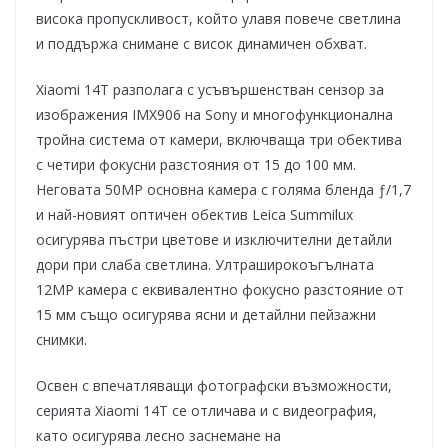
висока пропускливост, който улавя повече светлина
и поддържа снимане с висок динамичен обхват.
Xiaomi 14T разполага с усъвършенстван сензор за
изображения IMX906 на Sony и многофункционална
тройна система от камери, включваща три обектива
с четири фокусни разстояния от 15 до 100 мм.
Неговата 50MP основна камера с голяма бленда ƒ/1,7
и най-новият оптичен обектив Leica Summilux
осигурява пъстри цветове и изключителни детайли
дори при слаба светлина. Ултраширокоъгълната
12MP камера с еквивалентно фокусно разстояние от
15 мм също осигурява ясни и детайлни пейзажни
снимки.
Освен с впечатляващи фотографски възможности,
серията Xiaomi 14T се отличава и с видеография,
като осигурява лесно заснемане на