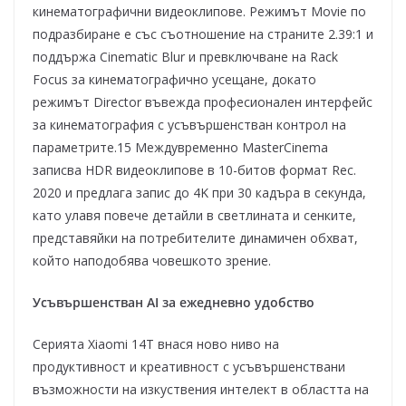
кинематографични видеоклипове. Режимът Movie по
подразбиране е със съотношение на страните 2.39:1 и
поддържа Cinematic Blur и превключване на Rack
Focus за кинематографично усещане, докато
режимът Director въвежда професионален интерфейс
за кинематография с усъвършенстван контрол на
параметрите.15 Междувременно MasterCinema
записва HDR видеоклипове в 10-битов формат Rec.
2020 и предлага запис до 4K при 30 кадъра в секунда,
като улавя повече детайли в светлината и сенките,
представяйки на потребителите динамичен обхват,
който наподобява човешкото зрение.
Усъвършенстван AI за ежедневно удобство
Серията Xiaomi 14T внася ново ниво на
продуктивност и креативност с усъвършенствани
възможности на изкуствения интелект в областта на