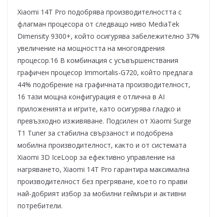
Xiaomi 14T Pro подобрява производителността с
флагман процесора от следващо ниво MediaTek
Dimensity 9300+, който осигурява забележително 37%
увеличение на мощността на многоядрения
процесор.16 В комбинация с усъвършенствания
графичен процесор Immortalis-G720, който предлага
44% подобрение на графичната производителност,
16 тази мощна конфигурация е отлична в AI
приложенията и игрите, като осигурява гладко и
превъзходно изживяване. Подсилен от Xiaomi Surge
T1 Tuner за стабилна свързаност и подобрена
мобилна производителност, както и от системата
Xiaomi 3D IceLoop за ефективно управление на
нагряването, Xiaomi 14T Pro гарантира максимална
производителност без прегряване, което го прави
най-добрият избор за мобилни геймъри и активни
потребители.