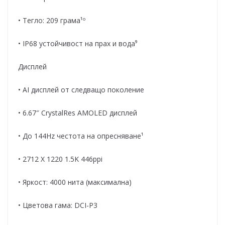
• Тегло: 209 грама¹º
• IP68 устойчивост на прах и вода⁹
Дисплей
• AI дисплей от следващо поколение
• 6.67″ CrystalRes AMOLED дисплей
• До 144Hz честота на опресняване¹
• 2712 X 1220 1.5K 446ppi
• Яркост: 4000 нита (максимална)
• Цветова гама: DCI-P3