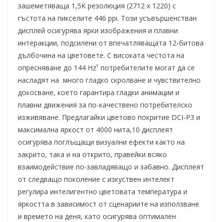
зашеметяваща 1,5K резолюция (2712 x 1220) с
гъстота на пикселите 446 ppi. Този усъвършенстван
дисплей осигурява ярки изображения и плавни
интеракции, подсилени от впечатляващата 12-битова
дълбочина на цветовете. С високата честота на
опресняване до 144 Hz¹ потребителите могат да се
насладят на много гладко скролване и чувствително
докосване, което гарантира гладки анимации и
плавни движения за по-качествено потребителско
изживяване. Предлагайки цветово покритие DCI-P3 и
максимална яркост от 4000 нита,10 дисплеят
осигурява поглъщащи визуални ефекти както на
закрито, така и на открито, правейки всяко
взаимодействие по-завладяващо и забавно. Дисплеят
от следващо поколение с изкуствен интелект
регулира интелигентно цветовата температура и
яркостта в зависимост от сценариите на използване
и времето на деня, като осигурява оптимален