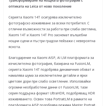
Трансформиране на нощната фотография с
оптиката на Leica от ново поколение
Серията Xiaomi 14T осигурява изключително
фотографско изживяване за всеки потребител. С
отлични възможности за работа при слаба светлина,
Xiaomi 14T и Xiaomi 14T Pro заснемат вълшебни
нощни сцени и пъстри градски пейзажи с невероятна
яснота.
Благодарение на Xiaomi AISP, AI LM платформата за
изчислителна фотография, базирана на FusionLM,
серията Xiaomi 14T подобрява динамичния обхват и
намалява шума за изключителни детайли и ярки
цветове дори при слабо осветление. Използвайки
огромни необработени данни от FusionLM, тази
серия поддържа формат UltraHDR, подобряващ HDR
изживяването. Освен това PortraitLM в рамките на
платформата AISP подобрява режима Master Portrait,