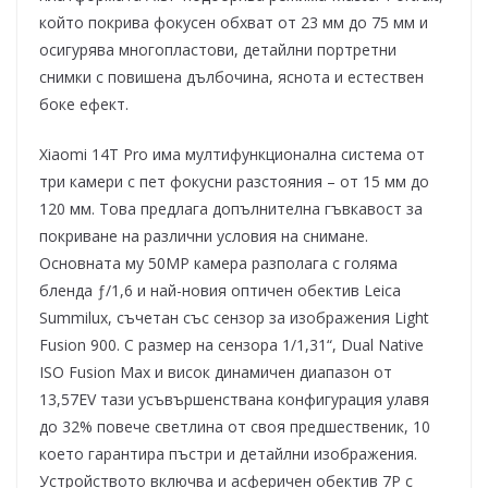
който покрива фокусен обхват от 23 мм до 75 мм и
осигурява многопластови, детайлни портретни
снимки с повишена дълбочина, яснота и естествен
боке ефект.
Xiaomi 14T Pro има мултифункционална система от
три камери с пет фокусни разстояния – от 15 мм до
120 мм. Това предлага допълнителна гъвкавост за
покриване на различни условия на снимане.
Основната му 50МР камера разполага с голяма
бленда ƒ/1,6 и най-новия оптичен обектив Leica
Summilux, съчетан със сензор за изображения Light
Fusion 900. С размер на сензора 1/1,31“, Dual Native
ISO Fusion Max и висок динамичен диапазон от
13,57EV тази усъвършенствана конфигурация улавя
до 32% повече светлина от своя предшественик, 10
което гарантира пъстри и детайлни изображения.
Устройството включва и асферичен обектив 7P с