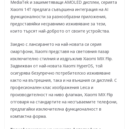
MediaTek и зашеметяващи AMOLED дисплеи, серията
Xiaomi 14T предлага съвършена интеграция на AI
функционалности за разнообразни приложения,
предоставяйки несравнимо изживяване за тези,
които търсят най-доброто от своите устройства.
Заедно с лансирането на най-новата си серия
смартфони, Xiaomi представя на световния пазар
изключително стилния и издръжлив Xiaomi MIX Flip.
Задвижван от най-новата Xiaomi HyperOS, той
осигурява безупречно потребителско изживяване
както на вътрешния, така и на външния си дисплей. С
професионален клас изображения Leica и
производителност на ниво флагман, Xiaomi MIX Flip
отговаря на стандартите на несгъваемите телефони,
предлагайки изключителна функционалност в
компактна форма.