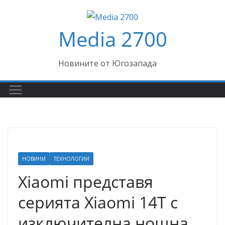
Skip
to
Media 2700
content
Новините от Югозапада
НОВИНИ
ТЕХНОЛОГИИ
Xiaomi представя
серията Xiaomi 14T с
изключителна нощна