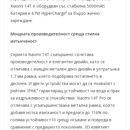
Xiaomi 14T е оборудван със стабилна 5000mAh
батерия и 67W HyperCharge⁶ за бързо жично
зареждане.
Мощната производителност среща стилна
изтънченост
Серията Xiaomi 14T съвършено съчетава
производителност и елегантен дизайн, като се
отличава с изящен метален деко дизайн и ултратънка
1,7 мм рамка, която подобрява потапянето в
дисплея. И двете устройства могат да се похвалят с
рейтинг IP68,⁹ гарантиращ устойчивост на вода и прах
за издръжливост и спокойствие. Xiaomi 14T Pro се
отличава с усъвършенствана метална рамка, която
добавя нотка изисканост и предлага до 116% по-
голяма устойчивост10 срещу огъване и повреда в
сравнение с предишното поколение. 3D извитият