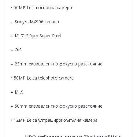
• 50MP Leica основна камера
– Sony’s IMX906 сензор
– f/1.7, 2.0μm Super Pixel
– OIS
– 23mm еквивалентно фокусно разстояние
• 50MP Leica telephoto camera
– f/1.9
– 50mm еквивалентно фокусно разстояние
• 12MP Leica ултраширокоъгълна камера