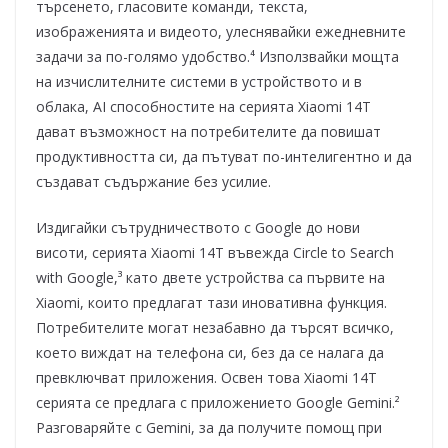
търсенето, гласовите команди, текста,
изображенията и видеото, улеснявайки ежедневните
задачи за по-голямо удобство.⁴ Използвайки мощта
на изчислителните системи в устройството и в
облака, AI способностите на серията Xiaomi 14T
дават възможност на потребителите да повишат
продуктивността си, да пътуват по-интелигентно и да
създават съдържание без усилие.
Издигайки сътрудничеството с Google до нови
висоти, серията Xiaomi 14T въвежда Circle to Search
with Google,³ като двете устройства са първите на
Xiaomi, които предлагат тази иновативна функция.
Потребителите могат незабавно да търсят всичко,
което виждат на телефона си, без да се налага да
превключват приложения. Освен това Xiaomi 14T
серията се предлага с приложението Google Gemini.²
Разговаряйте с Gemini, за да получите помощ при