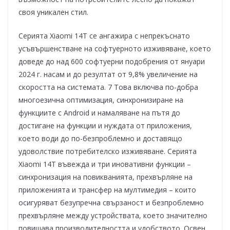
своя уникален стил.
Серията Xiaomi 14T се ангажира с непрекъснато
усъвършенстване на софтуерното изживяване, което
доведе до над 600 софтуерни подобрения от януари
2024 г. насам и до резултат от 9,8% увеличение на
скоростта на системата. 7 Това включва по-добра
многоезична оптимизация, синхронизиране на
функциите с Android и намаляване на пътя до
достигане на функции и нуждата от приложения,
което води до по-безпроблемно и доставящо
удоволствие потребителско изживяване. Серията
Xiaomi 14T въвежда и три иновативни функции –
синхронизация на повикванията, прехвърляне на
приложенията и трансфер на мултимедия – които
осигуряват безупречна свързаност и безпроблемно
прехвърляне между устройствата, което значително
повишава производителността и удобството. Освен