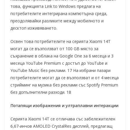
това, функцията Link to Windows предлага на
потребителите интегрирана компютърна среда,
преодолявайки разликите между мобилното и
десктоп изживяването.
Освен това потребителите на серията Xiaomi 14T
могат да се възползват от 100 GB място за
съхранение в облака на Google One за 6 месеца и 3
месеца YouTube Premium с достъп до YouTube и
YouTube Music без реклами. 17 На избрани пазари
потребителите могат да се възползват и от 4 месеца
стрийминг на музика без реклами със Spotify Premium
без допълнителни разходи. 18
Потапящи изображения и ултраплавни интеракции
Серията Xiaomi 14T се отличава със забележителен
6,67-инчов AMOLED CrystalRes дисплей, предлагащ