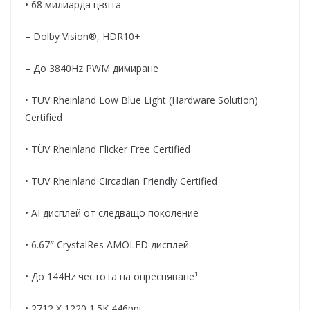
• 68 милиарда цвята
– Dolby Vision®, HDR10+
– До 3840Hz PWM димиране
• TÜV Rheinland Low Blue Light (Hardware Solution)
Certified
• TÜV Rheinland Flicker Free Certified
• TÜV Rheinland Circadian Friendly Certified
• AI дисплей от следващо поколение
• 6.67″ CrystalRes AMOLED дисплей
• До 144Hz честота на опресняване¹
• 2712 X 1220 1.5K 446ppi