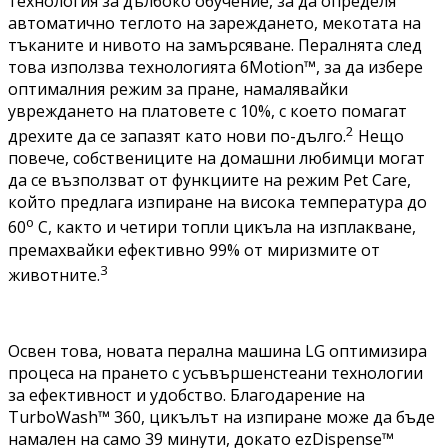
технология за дълбоко обучение, за да определя
автоматично теглото на зареждането, мекотата на
тъканите и нивото на замърсяване. Пералнята след
това използва технологията 6Motion™, за да избере
оптималния режим за пране, намалявайки
увреждането на платовете с 10%, с което помагат
2
дрехите да се запазят като нови по-дълго.
Нещо
повече, собствениците на домашни любимци могат
да се възползват от функциите на режим Pet Care,
който предлага изпиране на висока температура до
о
60
C, както и четири топли цикъла на изплакване,
премахвайки ефективно 99% от миризмите от
3
животните.
Освен това, новата перална машина LG оптимизира
процеса на прането с усъвършенстеани технологии
за ефективност и удобство. Благодарение на
TurboWash™ 360, цикълът на изпиране може да бъде
намален на само 39 минути, докато ezDispense™