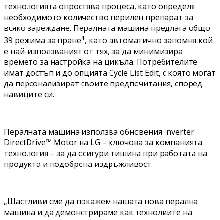
технологията опростява процеса, като определя
необходимото количество перилен препарат за
всяко зареждане. Пералната машина предлага общо
4
39 режима за пране
, като автоматично запомня кой
е най-използваният от тях, за да минимизира
времето за настройка на цикъла. Потребителите
имат достъп и до опцията Cycle List Edit, с която могат
да персонализират своите предпочитания, според
навиците си.
Пералната машина използва обновения Inverter
DirectDrive™ Motor на LG – ключова за компанията
технология – за да осигури тишина при работата на
продукта и подобрена издръжливост.
„Щастливи сме да покажем нашата нова перална
машина и да демонстрираме как технолиите на