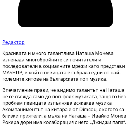
Редактор
Красивата и много талантлива Наташа Монева
изненада многобройните си почитатели и
последователи в социалните мрежи като представи
MASHUP, в който певицата е събрала едни от най-
големите хитове на българската поп музика.
Впечатление прави, че видимо талантът на Наташа
не се свежда само до поп-фолк музиката, защото без
проблем певицата изпълнява всякаква музика.
Акомпаниментът на китара е от Dim4ou, с когото са
близки приятели, а мъжа на Наташа – Ивайло Монев
Рокера дори има колаборация с него „Джиджи папа“.