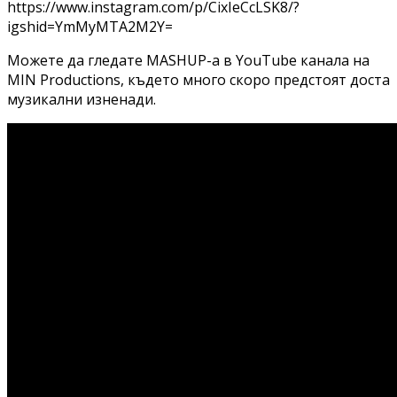
https://www.instagram.com/p/CixIeCcLSK8/?
igshid=YmMyMTA2M2Y=
Можете да гледате MASHUP-a в YouTube канала на
MIN Productions, където много скоро предстоят доста
музикални изненади.