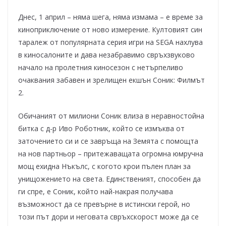
Днес, 1 април – няма шега, няма измама – е време за
киноприключение от ново измерение. Култовият син
таралеж от популярната серия игри на SEGA нахлува
в киносалоните и дава незабравимо свръхзвуково
начало на пролетния киносезон с нетърпеливо
очаквания забавен и зрелищен екшън Соник: Филмът
2.
Обичаният от милиони Соник влиза в неравностойна
битка с д-р Иво Роботник, който се измъква от
заточението си и се завръща на Земята с помощта
на нов партньор – притежаващата огромна юмручна
мощ ехидна Нъкълс, с когото крои пълен план за
унищожението на света. Единственият, способен да
ги спре, е Соник, който най-накрая получава
възможност да се превърне в истински герой, но
този път дори и неговата свръхскорост може да се