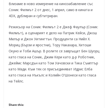
Влизаме в ново измерение на кинозабавление със
Соник: Филмът 2 от днес, 1 април, само в кината и
4DX, дублиран и субтитриран.
Режисьор на Соник: Филмът 2 е Джеф Фаулър (Соник:
Филмът), а сценарият е дело на Патрик Кейси, Джош
Милър и Джон Уитингтън. Продуценти са Нийл Х.
Мориц (Бързи и яростни), Тору Накахара, Хитоши
Окуно и Тоби Ашър. В ролите се завръщат Бен Шуорц
като гласа на Соник, Джим Кери като д-р Роботник,
Джеймс Марсдън като Том Уачовски и Тика Съмптър
като Мади. Към тях се присъединяват Идрис Елба
като гласа на Нъкълс и Колийн О‘Шонеси като гласа
на Тейлс.
Share this: