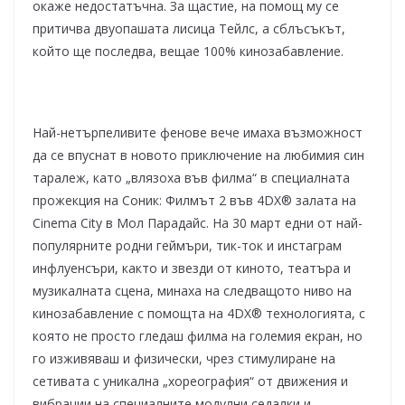
окаже недостатъчна. За щастие, на помощ му се
притичва двуопашата лисица Тейлс, а сблъсъкът,
който ще последва, вещае 100% кинозабавление.
Най-нетърпеливите фенове вече имаха възможност
да се впуснат в новото приключение на любимия син
таралеж, като „влязоха във филма“ в специалната
прожекция на Соник: Филмът 2 във 4DX® залата на
Cinema City в Мол Парадайс. На 30 март едни от най-
популярните родни геймъри, тик-ток и инстаграм
инфлуенсъри, както и звезди от киното, театъра и
музикалната сцена, минаха на следващото ниво на
кинозабавление с помощта на 4DX® технологията, с
която не просто гледаш филма на големия екран, но
го изживяваш и физически, чрез стимулиране на
сетивата с уникална „хореография“ от движения и
вибрации на специалните модулни седалки и