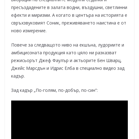
пресъздадените в залата водни, въздушни, светлинни
ефекти и миризми. А когато в центъра на историята е
свръхзвуковият Соник, преживяването наистина е от
ново измерение.
Повече за следващото ниво на екшъна, лудориите и
амбициозната продукция като цяло ни разказват
режисьорът Джеф Фаулър и актьорите Бен Шварц,
Джейс Марсдън и Идрис Елба в специално видео зад
кадър.
Зад кадър „По-голям, по-добър, по-син“: