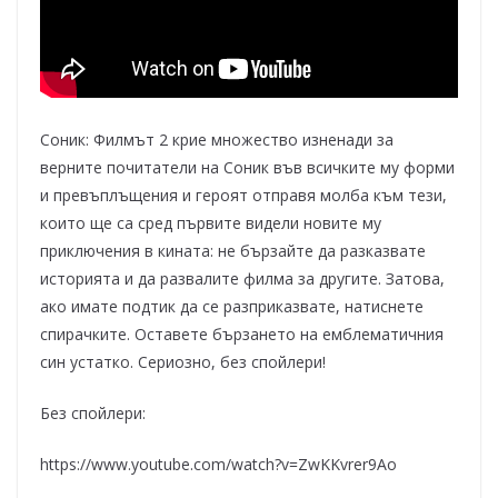
Соник: Филмът 2 крие множество изненади за
верните почитатели на Соник във всичките му форми
и превъплъщения и героят отправя молба към тези,
които ще са сред първите видели новите му
приключения в кината: не бързайте да разказвате
историята и да развалите филма за другите. Затова,
ако имате подтик да се разприказвате, натиснете
спирачките. Оставете бързането на емблематичния
син устатко. Сериозно, без спойлери!
Без спойлери:
https://www.youtube.com/watch?v=ZwKKvrer9Ao